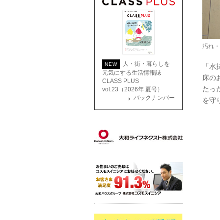
汚れ・
人・街・暮らしを
NEW
「水
元気にする生活情報誌
床の
CLASS PLUS
たっ
vol.23（2026年 夏号）
バックナンバー
を守