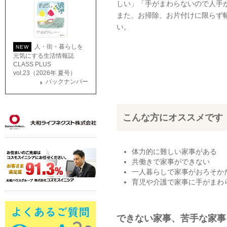
しい」「手がまわらないので人手
また、お掃除、お片付けに限らず
い。
人・街・暮らしを
NEW
元気にする生活情報誌
CLASS PLUS
vol.23（2026年 夏号）
バックナンバー
こんな方にオススメです
体力的に難しい家事がある
共働きで家事ができない
一人暮らしで家事がおろそか
育児や介護で家事に手がまわ
できない家事、苦手な家事