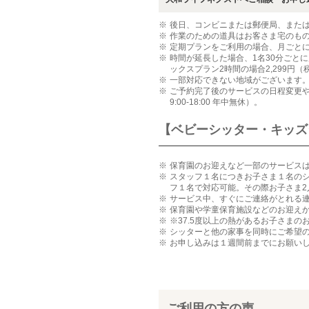
後日、コンビニまたは郵便局、また
作業のための道具はお客さま宅のも
定期プランをご利用の場合、月ごと
時間が延長した場合、1名30分ごとに
ックスプラン2時間の場合2,299円
一部対応できない地域がございます
ご予約完了後のサービスの日程変更やキ
9:00-18:00 年中無休）。
【ベビーシッター・キッズ
保育園のお迎えなど一部のサービス
スタッフ１名につきお子さま１名のシ
フ１名で対応可能。その際お子さま2
サービス中、すぐにご連絡がとれる
保育園や学童保育施設などのお迎え
※37.5度以上の熱があるお子さまの
シッターと他の家事を同時にご希望
お申し込みは１週間前までにお願い
ご利用の方の声