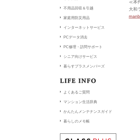
≪本
不用品回収＆引越
大和
manb
家庭用防災用品
インターネットサービス
PCデータ消去
PC修理・訪問サポート
シニア向けサービス
暮らすプラスメンバーズ
よくあるご質問
マンション生活辞典
かんたんメンテナンスガイド
暮らしのメモ帳