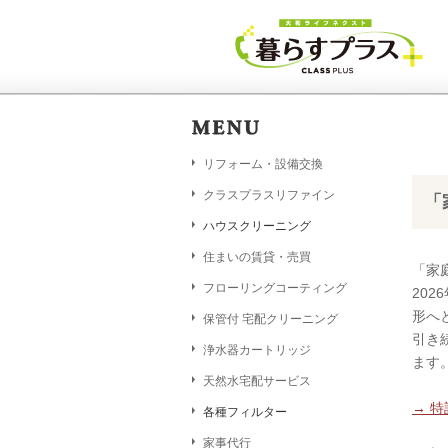
リフォーム・設備交換
クラスプラスリファイン
「
ハウスクリーニング
住まいの賃貸・売買
「家
フローリングコーティング
20
形へ
保管付 宅配クリーニング
引き
浄水器カートリッジ
ます
天然水宅配サービス
→ 
各種フィルター
家事代行