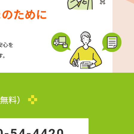
まのために
安心を
す。
無料）
0-54-4420